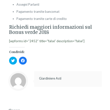
Assegni Parlanti
Pagamento tramite bancomat
Pagamento tramite carte di credito
Richiedi maggiori informazioni sul
Bonus verde 2018
[wpforms id=”2452″ title=”false” description=”false”]
Condividi:
Fai
Fai
clic
clic
qui
per
per
condividere
condividere
su
su
Facebook
Giardiniere Asti
Twitter
(Si
(Si
apre
apre
in
in
una
una
nuova
nuova
finestra)
finestra)